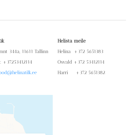
ük
Helista meile
mnt 344a, 11611 Tallinn
Helina +372 5651383
n: +37253412114
Osvald +372 53412114
ood@helinatilk.ee
Harri +372 5651382