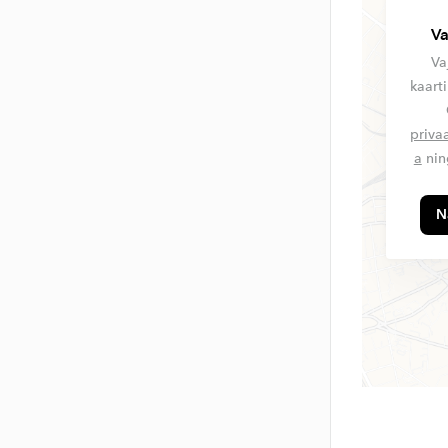
Va
Va
kaart
priva
a
nin
N