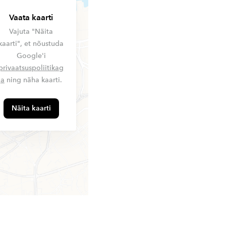
Vaata kaarti
Vajuta "Näita
kaarti", et nõustuda
Google'i
privaatsuspoliitikag
a
ning näha kaarti.
Näita kaarti