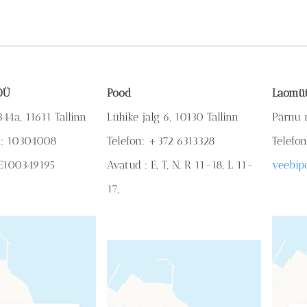
 OÜ
Pood
Laomü
44a, 11611 Tallinn
Lühike jalg 6, 10130 Tallinn
Pärnu 
d: 10304008
Telefon: +372 6313328
Telefo
E100349195
Avatud : E, T, N, R 11-18,
L 11-
veebip
17,