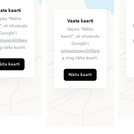
ata kaarti
juta "Näita
Vaata kaarti
i", et nõustuda
Vajuta "Näita
Google'i
kaarti", et nõustuda
atsuspoliitikag
Google'i
g näha kaarti.
privaatsuspoliitikag
a
ning näha kaarti.
äita kaarti
Näita kaarti