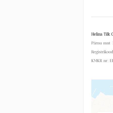
Helina Tilk
Pärnu mnt 3
Registrikoo
KMKR nr: E